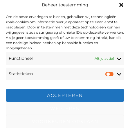
Beheer toestemming
Om de beste ervaringen te bieden, gebruiken wij technologieën
zoals cookies om informatie over je apparaat op te slaan en/of te
raadplegen. Door in te stemmen met deze technologieën kunnen
wij gegevens zoals surfgedrag of unieke ID's op deze site verwerken.
Als je geen toestemming geeft of uw toestemming intrekt, kan dit
een nadelige invloed hebben op bepaalde functies en
Laat u inspireren door de
mogelijkheden.
chefs van Envy
Functioneel
Altijd actief
Statistieken
Statist
NEEM CONTACT OP
ACCEPTEREN
WEIGEREN
VOORKEUREN OPSLAAN